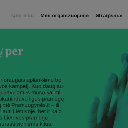
Apie mus
Mes organizuojame
Straipsniai
į per
ir draugais aplankėme bei
uvos kampelį. Kuo daugiau
u žavėjomės mūsų šalimi.
apkartindavo ilgos pramogų
 gimė Pramuogynės.lt – iš
iauti Lietuvoje, bet ir kaip
dės Lietuvos pramogų
rasti vieniems kitus.