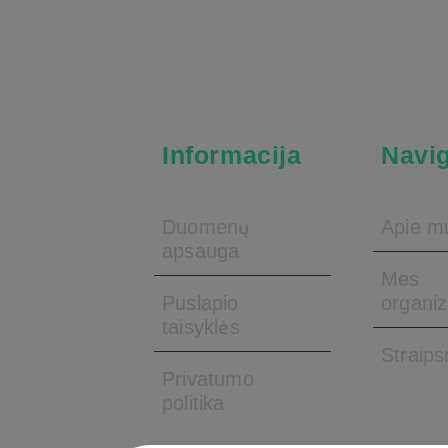
Informacija
Navig
Duomenų
Apie m
apsauga
Mes
Puslapio
organi
taisyklės
Straips
Privatumo
politika