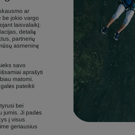
 skausmo ar
e be jokio vargo
uojant laisvalaikį:
cijas, detalią
tus, partnerių
 mūsų asmeninę
sieks savo
 išsamiai aprašyti
abiau matomi.
galės pateikti
tyrusi bei
 jumis. Ji padės
ys į visus
sime geriausius