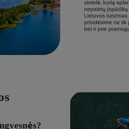
stotelė, kurią apl
nepatirtų įspūdžių
Lietuvos turizmas 
prisidėsime ne tik
bet ir prie pramogų
os
ngvesnės?