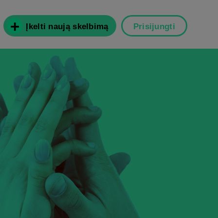
Įkelti naują skelbimą
Prisijungti