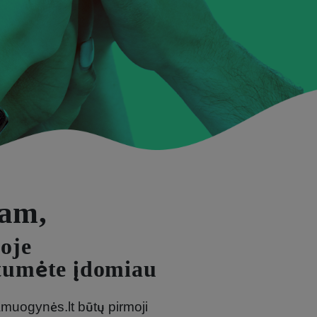
am,
oje
umėte įdomiau
muogynės.lt būtų pirmoji