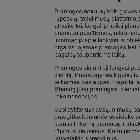
Pramogos neturėtų kelti galvos
rūpesčių, todėl mūsų platformoj
atrasite tai, ko gali prireikti plan
pramogų pasiūlymus, rekomenda
informaciją apie lankytinus objek
organizuojamas pramogas bei
pagalbą taupantiems laiką.
Pramogas siūlantieji lengvai pa
klientą. Pramuogynės.lt galėsite
teikiamas paslaugas ir tapsite l
Išbandę jūsų pramogas, klientai 
rekomendacijas.
Užpildykite užklausą, o mūsų pa
draugiška komanda susisieks su
surasti tinkamą pramogą ir atsak
rūpimus klausimus. Kartu priim
laisvalaikio sprendimus.