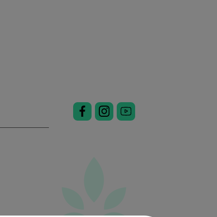
ynes.lt
8