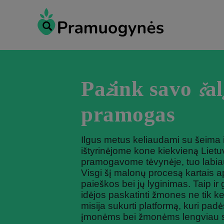
Pažink savo šal
pramogas
Ilgus metus keliaudami su šeima 
ištyrinėjome kone kiekvieną Liet
pramogavome tėvynėje, tuo labia
Visgi šį malonų procesą kartais 
paieškos bei jų lyginimas. Taip ir
idėjos paskatinti žmones ne tik kel
misija sukurti platformą, kuri pa
įmonėms bei žmonėms lengviau su