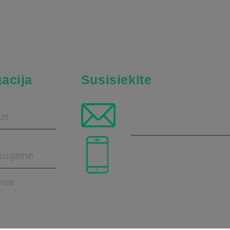
acija
Susisiekite
info@pramuog
us
zuojame
+370 678 34 84
niai